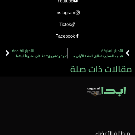
Youtube
Instagram
Tictok
Facebook
الأخبار السابقة
الأخبار القادمة
«ماجد الفطيم» تطلق الدفعة الأولى من منصة «معاً» لدعم 72 شركة إبداعية ناشئة في الإمارات
“دو” و”شروق” تطلقان صندوقاً استثمارياً بـ 50 مليون دولار لدعم قطاع ريادة الأعمال.
مقالات ذات صلة
منطقة الأعضاء