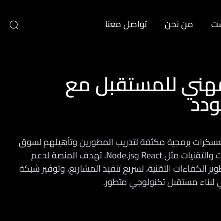
ست
من نحن
تواصل معنا
لمهني للمستقبل مع
دد
أكاديمية “CODED” معسكرات برمجية مكثفة لتدريب المطورين وتأهيلهم لسوق
العمل باستخدام أحدث اللغات والتقنيات مثل React وNode.js. تهدف المنصة لدعم
ير الكفاءات التقنية، تسريع تنفيذ المشاريع، وتوفير شبكة
 لبناء مستقبل تكنولوجي متطور.