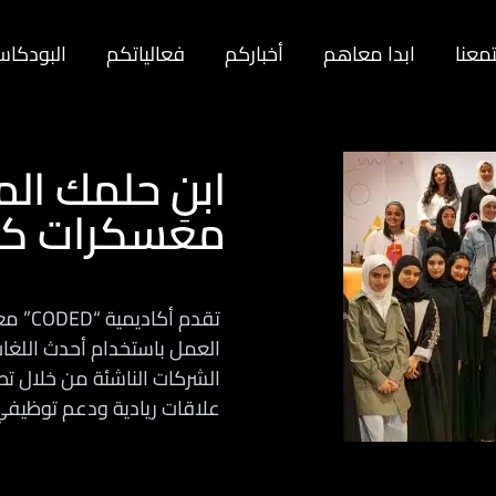
معنا
ابدا معاهم
أخباركم
فعالياتكم
البودكا
ابنِ حلمك ا
معسكرات كو
تقدم 
الشركات الناشئة من خلال تطو
علاقات ريادية ودعم توظيفي