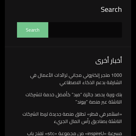
Asides
Search
Search
أخبار أخرى
1000 متجر إلكتروني مجاني لرائدات الأعمال في
الشارقة بدعم الذكاء الاصطناعي
بنك وربة يحصد جائزة “ميد” كأفضل خدمة للشركات
الناشئة عبر منصة “بيوند”
«استثمر في قطر» تطلق منصة جديدة لربط الشركات
الناشئة بصناديق رأس المال الجريء
مسرعة «inspireU» من مجموعة «stc» تفتح باب