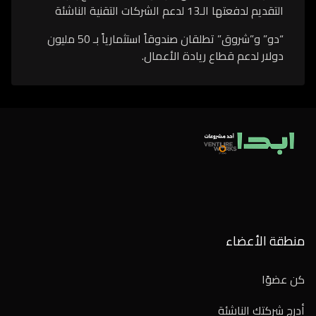
التقديم لدفعتها الـ13 لدعم الشركات التقنية الناشئة
“دو” و”شروق” تطلقان صندوقاً استثمارياً بـ 50 مليون
دولار لدعم قطاع ريادة الأعمال.
منطقة الأعضاء
كن عضوًا
أدرج شركتك الناشئة