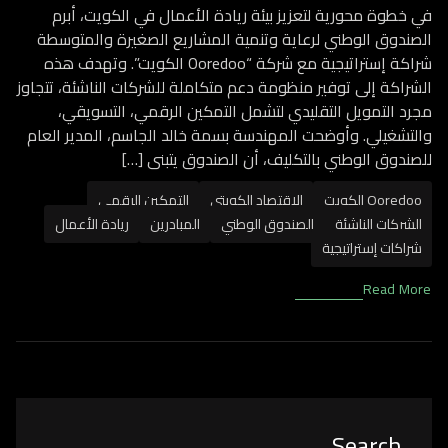
في خطوة محورية لتعزيز بيئة ريادة الأعمال في الكويت، أبرم
الصندوق الوطني لرعاية وتنمية المشاريع الصغيرة والمتوسطة
شراكة إستراتيجية مع شركة “Ooredoo الكويت”. وتهدف هذه
الشراكة إلى توفير منظومة دعم متكاملة للشركات الناشئة، تتجاوز
مجرد التمويل التقليدي لتشمل التمكين الرقمي، التسويقي،
والتشغيلي. وأوضحت المهندسة بسمة خالد الجاسم، المدير العام
للصندوق الوطني بالتكليف، أن الصندوق يتبنى […]
Ooredoo الكويت
الاقتصاد الكويتي
التمكين الرقمي
الشركات الناشئة
الصندوق الوطني
المبادرين
ريادة الأعمال
شراكات إستراتيجية
Read More
Asides
Search