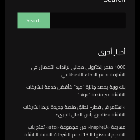
Search
أخبار أخرى
1000 متجر إلكتروني مجاني لرائدات الأعمال في
الشارقة بدعم الذكاء الاصطناعي
بنك وربة يحصد جائزة “ميد” كأفضل خدمة للشركات
الناشئة عبر منصة “بيوند”
«استثمر في قطر» تطلق منصة جديدة لربط الشركات
الناشئة بصناديق رأس المال الجريء
مسرعة «inspireU» من مجموعة «stc» تفتح باب
التقديم لدفعتها الـ13 لدعم الشركات التقنية الناشئة