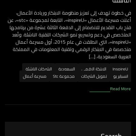
الناشئة
في خطوة تهدف إلى تعزيز منظومة الابتكار وريادة الأعمال،
أعلنت مسرعة الأعمال «inspireU»، التابعة لمجموعة «stc»، عن
فتح باب التقديم للانضمام إلى الدفعة الثالثة عشرة من برنامجها
المتخصص في دعم وتسريع نمو الشركات التقنية الناشئة. وتُعد
«inspireU»، التي انطلقت في عام 2015، أول مسرعة أعمال
متخصصة في الابتكار الرقمي وتقنية المعلومات في المملكة
العربية السعودية، […]
InspireU
الابتكار الرقمي
السعودية
الشركات الناشئة
انسباير يو
تمويل الشركات
مجموعة Stc
مسرعة أعمال
Read More
Asides