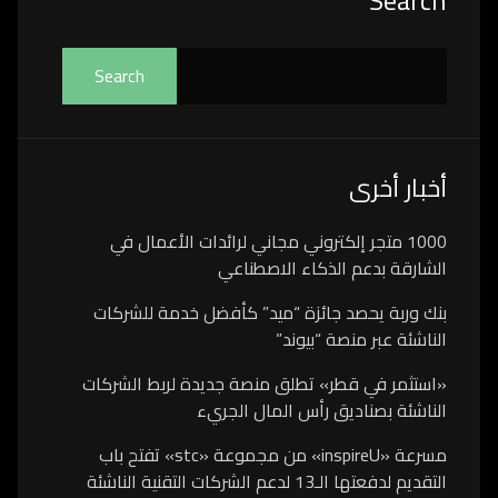
Search
Search
أخبار أخرى
1000 متجر إلكتروني مجاني لرائدات الأعمال في
الشارقة بدعم الذكاء الاصطناعي
بنك وربة يحصد جائزة “ميد” كأفضل خدمة للشركات
الناشئة عبر منصة “بيوند”
«استثمر في قطر» تطلق منصة جديدة لربط الشركات
الناشئة بصناديق رأس المال الجريء
مسرعة «inspireU» من مجموعة «stc» تفتح باب
التقديم لدفعتها الـ13 لدعم الشركات التقنية الناشئة