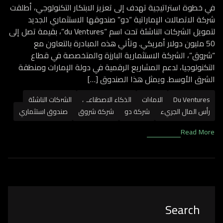
في خطوة استراتيجية تهدف إلى تعزيز الابتكار التكنولوجي، أطلقت
شركة الاتصالات الإماراتية “دو” صندوقها الاستثماري الجديد
لتمويل الشركات الناشئة تحت اسم “du Ventures”، بقيمة تصل إلى
50 مليون دولار أمريكي. وتأتي هذه المبادرة بالتعاون مع
“شروق”، الشركة الاستثمارية البارزة والمتخصصة في قطاع
التكنولوجيا، لدعم المشاريع الرقمية في دولة الإمارات ومنطقة
الشرق الأوسط. ويمثل هذا الصندوق […]
Du Ventures
الإمارات
الذكاء الاصطناعي
الشركات الناشئة
رأس المال الجريء
شركة دو
شركة شروق
صندوق استثماري
Read More
Asides
Search