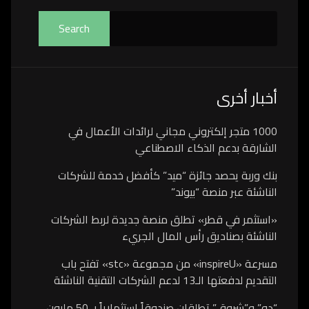
Search
أخبار أخرى
1000 متجر إلكتروني مجاني لرائدات الأعمال في
الشارقة بدعم الذكاء الاصطناعي
بنك وربة يحصد جائزة “ميد” كأفضل خدمة للشركات
الناشئة عبر منصة “بيوند”
«استثمر في قطر» تطلق منصة جديدة لربط الشركات
الناشئة بصناديق رأس المال الجريء
مسرعة «inspireU» من مجموعة «stc» تفتح باب
التقديم لدفعتها الـ13 لدعم الشركات التقنية الناشئة
“دو” و”شروق” تطلقان صندوقاً استثمارياً بـ 50 مليون