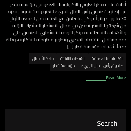
أعلنت واحة قطر للعلوم والتكنولوجيا -العضو في مؤسسة قطر-
عن إطلاق “صندوق رأس المال الجريء للتكنولوجيا” بتمويل قدره
30 مليون دولار أمريكي، بالتزامن مع الكشف عن الدفعة الأولى
من شركائها الاستراتيجيين في مجال الاستثمار المشترك. الرؤية
والأهداف الاستراتيجية يرتكز التوجه الاستثماري للصندوق على
دعم مستقبل الاقتصاد القطري وتطوير منظومته الابتكارية، وذلك
دعماً لأهداف مؤسسة قطر […]
التكنولوجيا العميقة
الشركات الناشئة
ريادة الأعمال
صندوق رأس المال الجريء
مؤسسة قطر
Read More
Asides
Search