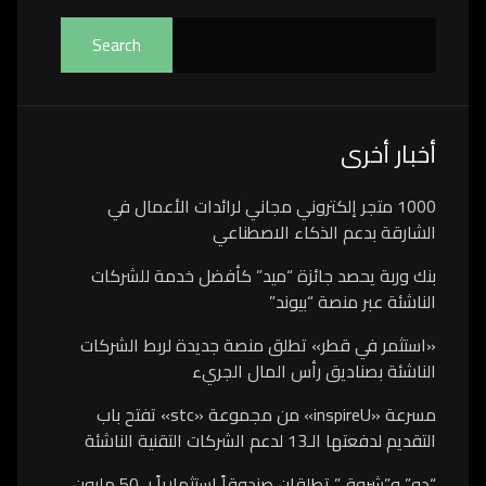
Search
أخبار أخرى
1000 متجر إلكتروني مجاني لرائدات الأعمال في
الشارقة بدعم الذكاء الاصطناعي
بنك وربة يحصد جائزة “ميد” كأفضل خدمة للشركات
الناشئة عبر منصة “بيوند”
«استثمر في قطر» تطلق منصة جديدة لربط الشركات
الناشئة بصناديق رأس المال الجريء
مسرعة «inspireU» من مجموعة «stc» تفتح باب
التقديم لدفعتها الـ13 لدعم الشركات التقنية الناشئة
“دو” و”شروق” تطلقان صندوقاً استثمارياً بـ 50 مليون