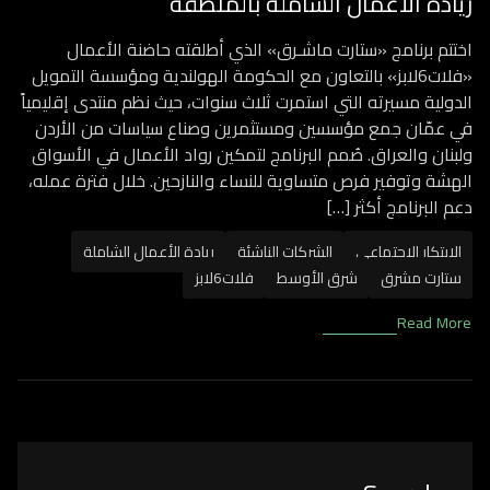
ريادة الأعمال الشاملة بالمنطقة
اختتم برنامج «ستارت ماشـرق» الذي أطلقته حاضنة الأعمال
«فلات6لابز» بالتعاون مع الحكومة الهولندية ومؤسسة التمويل
الدولية مسيرته التي استمرت ثلاث سنوات، حيث نظم منتدى إقليمياً
في عمّان جمع مؤسسين ومستثمرين وصناع سياسات من الأردن
ولبنان والعراق. صُمم البرنامج لتمكين رواد الأعمال في الأسواق
الهشة وتوفير فرص متساوية للنساء والنازحين. خلال فترة عمله،
دعم البرنامج أكثر […]
الابتكار الاجتماعي
الشركات الناشئة
ريادة الأعمال الشاملة
ستارت مشرق
شرق الأوسط
فلات6لابز
Read More
Asides