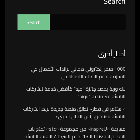
Search
Search
أخبار أخرى
1000 متجر إلكتروني مجاني لرائدات الأعمال في
الشارقة بدعم الذكاء الاصطناعي
بنك وربة يحصد جائزة “ميد” كأفضل خدمة للشركات
الناشئة عبر منصة “بيوند”
«استثمر في قطر» تطلق منصة جديدة لربط الشركات
الناشئة بصناديق رأس المال الجريء
مسرعة «inspireU» من مجموعة «stc» تفتح باب
التقديم لدفعتها الـ13 لدعم الشركات التقنية الناشئة