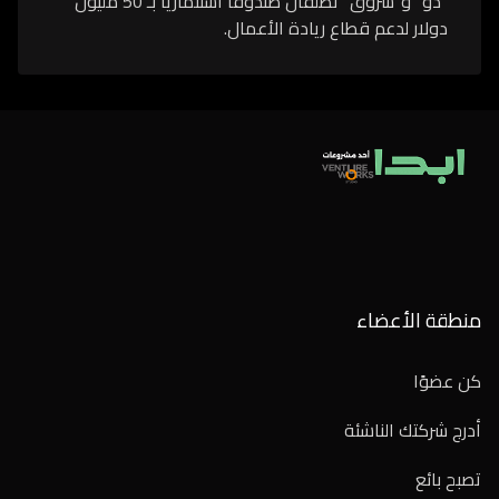
“دو” و”شروق” تطلقان صندوقاً استثمارياً بـ 50 مليون
دولار لدعم قطاع ريادة الأعمال.
منطقة الأعضاء
كن عضوًا
أدرج شركتك الناشئة
تصبح بائع