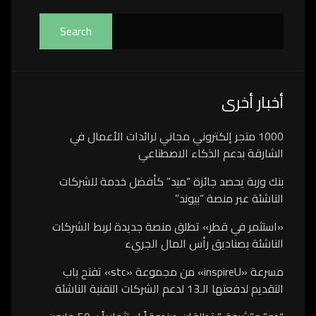
Search
أخبار أخرى
1000 متجر إلكتروني مجاني لرائدات الأعمال في
الشارقة بدعم الذكاء الاصطناعي
بنك وربة يحصد جائزة “ميد” كأفضل خدمة للشركات
الناشئة عبر منصة “بيوند”
«استثمر في قطر» تطلق منصة جديدة لربط الشركات
الناشئة بصناديق رأس المال الجريء
مسرعة «inspireU» من مجموعة «stc» تفتح باب
التقديم لدفعتها الـ13 لدعم الشركات التقنية الناشئة