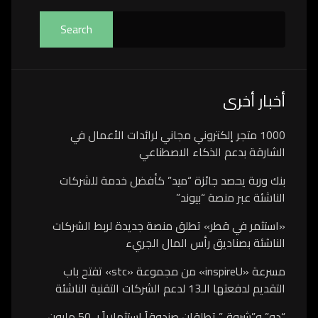
Search
أخبار أخرى
1000 متجر إلكتروني مجاني لرائدات الأعمال في
الشارقة بدعم الذكاء الاصطناعي
بنك وربة يحصد جائزة “ميد” كأفضل خدمة للشركات
الناشئة عبر منصة “بيوند”
«استثمر في قطر» تطلق منصة جديدة لربط الشركات
الناشئة بصناديق رأس المال الجريء
مسرعة «inspireU» من مجموعة «stc» تفتح باب
التقديم لدفعتها الـ13 لدعم الشركات التقنية الناشئة
“دو” و”شروق” تطلقان صندوقاً استثمارياً بـ 50 مليون