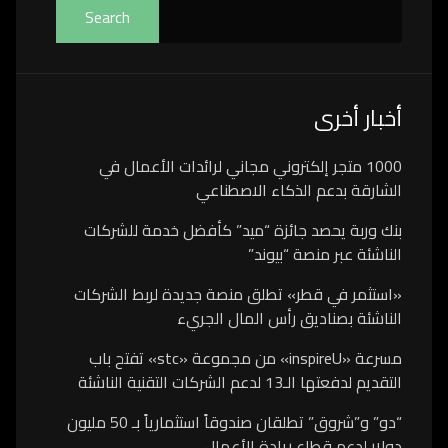
Search
أخبار أخرى
1000 متجر إلكتروني مجاني لرائدات الأعمال في
الشارقة بدعم الذكاء الاصطناعي
بنك وربة يحصد جائزة “ميد” كأفضل خدمة للشركات
الناشئة عبر منصة “بيوند”
«استثمر في قطر» تطلق منصة جديدة لربط الشركات
الناشئة بصناديق رأس المال الجريء
مسرعة «inspireU» من مجموعة «stc» تفتح باب
التقديم لدفعتها الـ13 لدعم الشركات التقنية الناشئة
“دو” و”شروق” تطلقان صندوقاً استثمارياً بـ 50 مليون
دولار لدعم قطاع ريادة الأعمال.