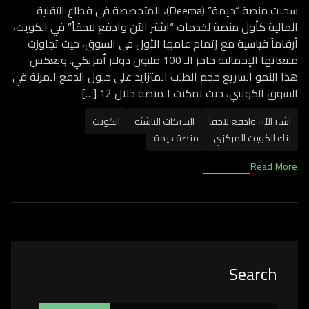
سجلت منصة “ديمة” (Deema)، المتخصصة في قطاع التقنية
المالية كأول منصة لخدمات “اشتر الآن وادفع لاحقاً” في الكويت،
أرقاماً قياسية مع إتمام عامها الأول في السوق، حيث تجاوزت
مبيعاتها الإجمالية حاجز الـ 100 مليون دولار أمريكي. ويعكس
هذا النمو السريع حجم الطلب المتزايد على حلول الدفع المرنة في
السوق الكويتي، حيث تمكنت المنصة خلال 12 […]
اشتر الآن وادفع لاحقا
الشركات الناشئة
الكويت
بنك الكويت المركزي
منصة ديمة
Read More
Asides
Search