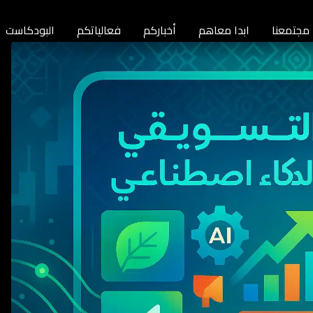
مجتمعنا
ابدا معاهم
أخباركم
فعالياتكم
البودكاست