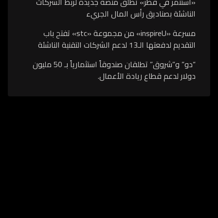
«استثمر في قطر» تطلق منصة جديدة لربط الشركات
الناشئة بصناديق رأس المال الجريء
مسرعة «inspireU» من مجموعة «stc» تفتح باب
التقديم لدفعتها الـ13 لدعم الشركات التقنية الناشئة
“دو” و”شروق” تطلقان صندوقاً استثمارياً بـ 50 مليون
دولار لدعم قطاع ريادة الأعمال.