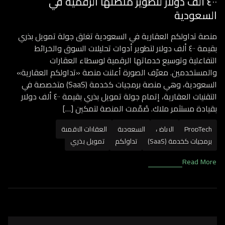
٤٠٠ ألف دولار لتطوير منصتها الرقمية في
السعودية
منصة تداولكم العقارية في السعودية تغلق جولة تمويل بذري
بقيمة ٤٠٠ ألف دولار لتطوير أدوات تحليلات السوق والخرائط
التفاعلية وتوسيع خدماتها الرقمية لوسطاء العقارات
والمستخدمين. معرّف الصورة أعلنت منصة «تداولكم العقارية»
السعودية، وهي منصة برمجيات كخدمة (SaaS) متخصصة في
التقنيات العقارية، إتمام جولة تمويل بذري بقيمة ٤٠٠ ألف دولار
بقيادة مستثمر ملاك. صُمّمت المنصة لتمكين […]
PropTech
الرياض
السعودية
العقارات الرقمية
برمجيات كخدمة (SaaS)
تداولكم
تمويل بذري
Read More