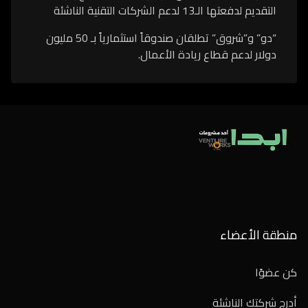
التقديم لدفعتها الـ13 لدعم الشركات التقنية الناشئة
“دو” و”شروق” تطلقان صندوقاً استثمارياً بـ 50 مليون
دولار لدعم قطاع ريادة الأعمال.
منطقة الأعضاء
كن عضوًا
أدرج شركتك الناشئة